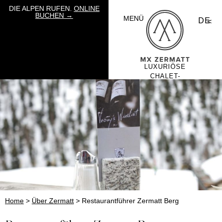
DIE ALPEN RUFEN.
ONLINE
BUCHEN →
MENÜ
DE
LUXURIÖSE
CHALET-
URLAUBE VON
MOUNTAIN
EXPOSURE
Home
>
Über Zermatt
>
Restaurantführer Zermatt Berg