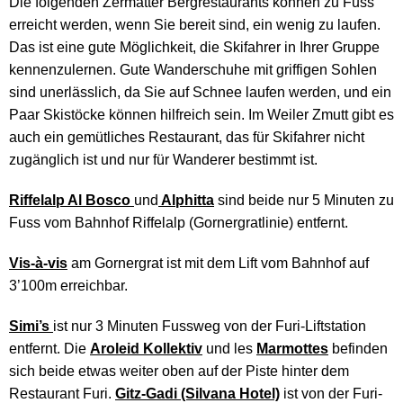
Die folgenden Zermatter Bergrestaurants können zu Fuss
erreicht werden, wenn Sie bereit sind, ein wenig zu laufen.
Das ist eine gute Möglichkeit, die Skifahrer in Ihrer Gruppe
kennenzulernen. Gute Wanderschuhe mit griffigen Sohlen
sind unerlässlich, da Sie auf Schnee laufen werden, und ein
Paar Skistöcke können hilfreich sein. Im Weiler Zmutt gibt es
auch ein gemütliches Restaurant, das für Skifahrer nicht
zugänglich ist und nur für Wanderer bestimmt ist.
Riffelalp Al Bosco
und
Alphitta
sind beide nur 5 Minuten zu
Fuss vom Bahnhof Riffelalp (Gornergratlinie) entfernt.
Vis-à-vis
am Gornergrat ist mit dem Lift vom Bahnhof auf
3’100m erreichbar.
Simi’s
ist nur 3 Minuten Fussweg von der Furi-Liftstation
entfernt. Die
Aroleid Kollektiv
und les
Marmottes
befinden
sich beide etwas weiter oben auf der Piste hinter dem
Restaurant Furi.
Gitz-Gadi (Silvana Hotel)
ist von der Furi-